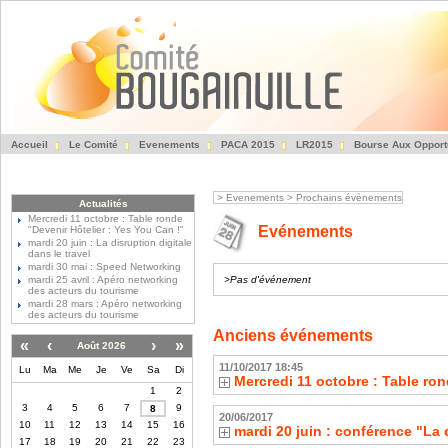
Accueil
Le Comité
Evenements
PACA 2015
LR2015
Bourse Aux Opport
Fédération des Entre
>
Evenements
>
Prochains évènements
Actualités
Mercredi 11 octobre : Table ronde
Evénements
"Devenir Hôtelier : Yes You Can !"
mardi 20 juin : La disruption digitale
dans le travel
mardi 30 mai : Speed Networking
mardi 25 avril : Apéro networking
>Pas d'événement
des acteurs du tourisme
mardi 28 mars : Apéro networking
des acteurs du tourisme
Anciens événements
«
‹
›
»
Août 2026
11/10/2017 18:45
Lu
Ma
Me
Je
Ve
Sa
Di
Mercredi 11 octobre : Table ron
1
2
3
4
5
6
7
9
8
20/06/2017
10
11
12
13
14
15
16
mardi 20 juin : conférence "La d
17
18
19
20
21
22
23