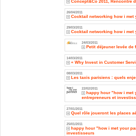
Concept&Co 2011, Rencontre d'
26/04/2011
Cocktail networking how i met 
29/03/2011
Cocktail networking how i met 
24/03/2011
Petit déjeuner levée de
14/03/2011
« Why Invest in Customer Servi
08/03/2011
Les taxis parisiens : quels enj
22/02/2011
happy hour "how i met y
entrepreneurs et investis
27/01/2011
Quel rôle joueront les places a
25/01/2011
happy hour "how i met your par
investisseurs