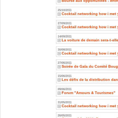
Bourse aux opportunités : entr
25/10/2011
Cocktail networking how i met 
27/09/2011
Cocktail networking how i met 
14/09/2011
La voiture de demain sera-t-ell
30/08/2011
Cocktail networking how i met 
27/06/2011
Soirée de Gala du Comité Bouga
15/06/2011
Les défis de la distribution dans
09/06/2011
Forum "Amours & Tourismes"
31/05/2011
Cocktail networking how i met 
26/05/2011