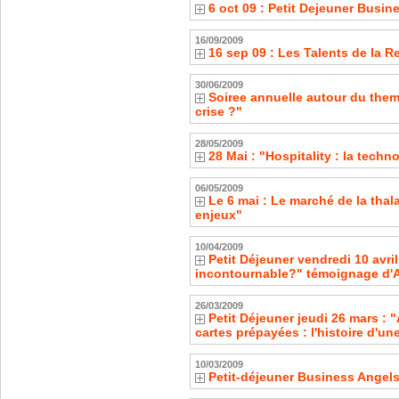
6 oct 09 : Petit Dejeuner Busi
16/09/2009
16 sep 09 : Les Talents de la Re
30/06/2009
Soiree annuelle autour du them
crise ?"
28/05/2009
28 Mai : "Hospitality : la tech
06/05/2009
Le 6 mai : Le marché de la tha
enjeux"
10/04/2009
Petit Déjeuner vendredi 10 avril
incontournable?" témoignage d'A
26/03/2009
Petit Déjeuner jeudi 26 mars : 
cartes prépayées : l'histoire d'u
10/03/2009
Petit-déjeuner Business Angel