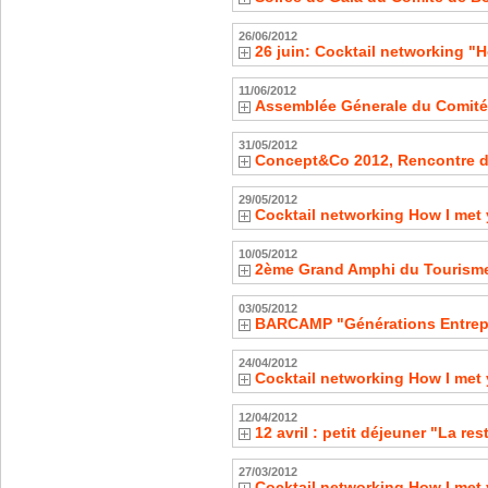
26/06/2012
26 juin: Cocktail networking "H
11/06/2012
Assemblée Génerale du Comité
31/05/2012
Concept&Co 2012, Rencontre d'
29/05/2012
Cocktail networking How I met 
10/05/2012
2ème Grand Amphi du Tourism
03/05/2012
BARCAMP "Générations Entrep
24/04/2012
Cocktail networking How I met 
12/04/2012
12 avril : petit déjeuner "La r
27/03/2012
Cocktail networking How I met 