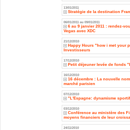
13/01/2011
Stratégie de la destination Fra
06/01/2011 au 09/01/2011
6 au 9 janvier 2011 : rendez-v
Vegas avec XDC
21/12/2010
Happy Hours "how i met your p
Investisseurs
17/12/2010
Petit déjeuner levée de fonds 
16/12/2010
16 décembre : La nouvelle nome
marché parisien
07/12/2010
"L'Espagne: dynamisme sporti
03/12/2010
Conférence au ministère des Fi
moyens financiers de leur croiss
24/11/2010