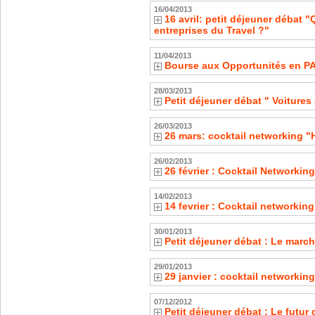
16/04/2013
16 avril: petit déjeuner débat "
entreprises du Travel ?"
11/04/2013
Bourse aux Opportunités en P
28/03/2013
Petit déjeuner débat " Voitures 
26/03/2013
26 mars: cocktail networking "
26/02/2013
26 février : Cocktail Networkin
14/02/2013
14 fevrier : Cocktail networki
30/01/2013
Petit déjeuner débat : Le marché
29/01/2013
29 janvier : cocktail networkin
07/12/2012
Petit déjeuner débat : Le futu