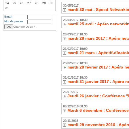
24
25
26
27
28
29
30
30/05/2017
31
mardi 30 mai : Speed Networki
Email
25/04/2017 18:30
Mot de passe
mardi 25 avril : Apéro network
Changer/Oubli ?
28/03/2017 18:30
mardi 28 mars 2017 : Apéro net
21/03/2017 19:00
mardi 21 mars : Apéritif-dînato
28/02/2017 18:30
mardi 28 février 2017 : Apéro 
31/01/2017 18:30
mardi 31 janvier 2017 : Apéro 
26/01/2017
Jeudi 26 janvier : Conférence "
06/12/2016 08:30
Mardi 6 décembre : Conférence 
29/11/2016
mardi 29 novembre 2016 : Apér