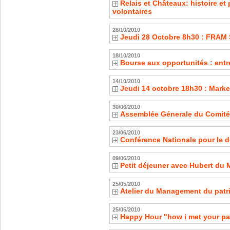
Relais et Châteaux: histoire et
volontaires
28/10/2010
Jeudi 28 Octobre 8h30 : FRAM 
18/10/2010
Bourse aux opportunités : entr
14/10/2010
Jeudi 14 octobre 18h30 : Marke
30/06/2010
Assemblée Génerale du Comit
23/06/2010
Conférence Nationale pour le
09/06/2010
Petit déjeuner avec Hubert du 
25/05/2010
Atelier du Management du patr
25/05/2010
Happy Hour "how i met your pa