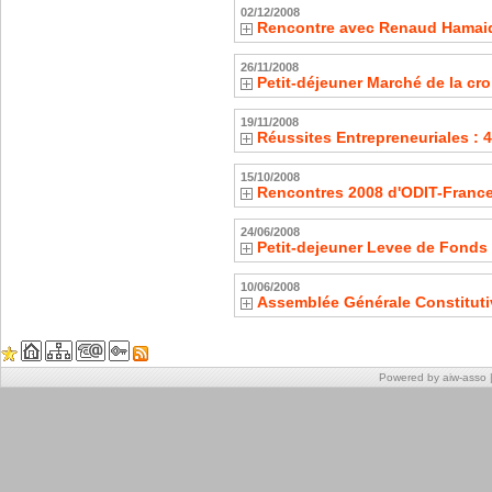
02/12/2008
Rencontre avec Renaud Hamaid
26/11/2008
Petit-déjeuner Marché de la cro
19/11/2008
Réussites Entrepreneuriales : 
15/10/2008
Rencontres 2008 d'ODIT-Franc
24/06/2008
Petit-dejeuner Levee de Fond
10/06/2008
Assemblée Générale Constituti
Powered by aiw-asso