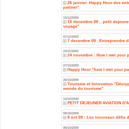
26 janvier: Happy Hour des ent
partner"
15/12/2009
15 decembre 09 _ petit dejeune
voyage"
07/12/2009
7 decembre 09 _Entreprendre d
24/11/2009
24 novembre : How I met your 
27/10/2009
Happy Hour "how I met your pa
26/10/2009
Tourisme et Innovation "Décryp
monde du tourisme"
15/10/2009
PETIT DEJEUNER AVIATION D'
08/10/2009
8 oct 09 : Les nouveaux défis 
06/10/2009