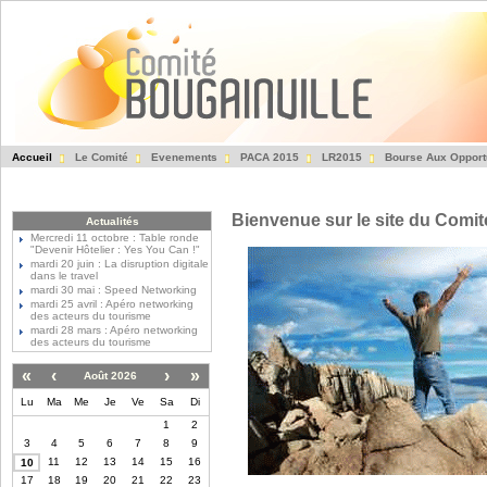
Accueil
Le Comité
Evenements
PACA 2015
LR2015
Bourse Aux Opport
Fédération des Entre
Bienvenue sur le site du Comit
Actualités
Mercredi 11 octobre : Table ronde
"Devenir Hôtelier : Yes You Can !"
mardi 20 juin : La disruption digitale
dans le travel
mardi 30 mai : Speed Networking
mardi 25 avril : Apéro networking
des acteurs du tourisme
mardi 28 mars : Apéro networking
des acteurs du tourisme
«
‹
›
»
Août 2026
Lu
Ma
Me
Je
Ve
Sa
Di
1
2
3
4
5
6
7
8
9
11
12
13
14
15
16
10
17
18
19
20
21
22
23