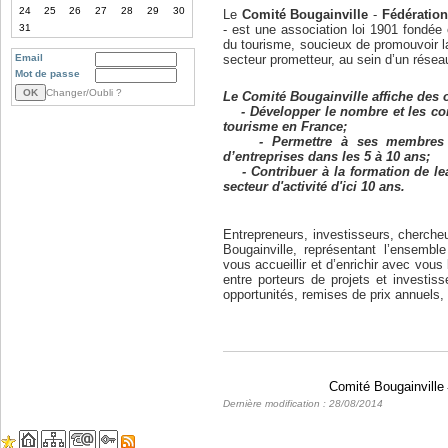
24
25
26
27
28
29
30
Le
Comité Bougainville
-
Fédération
31
- est une association loi 1901 fondée e
du tourisme, soucieux de promouvoir l
Email
secteur prometteur, au sein d’un réseau
Mot de passe
Changer/Oubli ?
Le Comité Bougainville affiche des o
-
Développer le nombre et les co
tourisme en France;
-
Permettre à ses membres 
d’entreprises dans les 5 à 10 ans;
-
Contribuer à la formation de l
secteur d'activité d'ici 10 ans.
Entrepreneurs, investisseurs, cherch
Bougainville, représentant l’ensemb
vous accueillir et d’enrichir avec vous
entre porteurs de projets et investis
opportunités, remises de prix annuels,
Comité Bougainville
Dernière modification : 28/08/2014