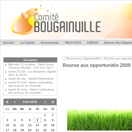
Accueil
Le Comité
Evenements
PACA 2015
LR2015
Bourse Aux Opport
Fédération des Entre
>
Bourse Aux Opportunités
>
Bourse aux opportu
Actualités
Mercredi 11 octobre : Table ronde
Bourse aux opportunités 2009
"Devenir Hôtelier : Yes You Can !"
mardi 20 juin : La disruption digitale
dans le travel
mardi 30 mai : Speed Networking
mardi 25 avril : Apéro networking
des acteurs du tourisme
mardi 28 mars : Apéro networking
des acteurs du tourisme
«
‹
›
»
Août 2026
Lu
Ma
Me
Je
Ve
Sa
Di
1
2
3
4
5
6
8
9
7
10
11
12
13
14
15
16
17
18
19
20
21
22
23