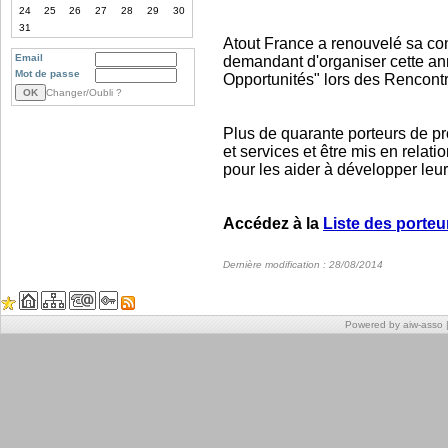
24
25
26
27
28
29
30
31
Atout France a renouvelé sa con
Email
demandant d'organiser cette an
Mot de passe
Opportunités" lors des Rencont
Changer/Oubli ?
Plus de quarante porteurs de pro
et services et être mis en relat
pour les aider à développer leur
Accédez à la
Liste des porteu
Dernière modification : 28/08/2014
Powered by aiw-asso