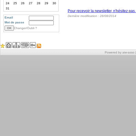
24
25
26
27
28
29
30
31
Pour recevoir la newsletter, n'hésitez pas
Dernière modification : 28/08/2014
Email
Mot de passe
Changer/Oubli ?
Powered by aiw-asso