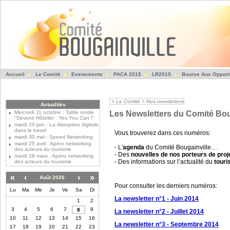
Accueil
Le Comité
Evenements
PACA 2015
LR2015
Bourse Aux Opport
Fédération des Entre
>
Le Comité
>
Nos newsletters
Actualités
Mercredi 11 octobre : Table ronde
Les Newsletters du Comité Bou
"Devenir Hôtelier : Yes You Can !"
mardi 20 juin : La disruption digitale
dans le travel
Vous trouverez dans ces numéros:
mardi 30 mai : Speed Networking
mardi 25 avril : Apéro networking
- L'
agenda
du Comité Bougainville…
des acteurs du tourisme
- Des
nouvelles de nos porteurs de proj
mardi 28 mars : Apéro networking
- Des informations sur l’actualité du
tour
des acteurs du tourisme
«
‹
›
»
Août 2026
Pour consulter les derniers numéros:
Lu
Ma
Me
Je
Ve
Sa
Di
La newsletter n°1 - Juin 2014
1
2
3
4
5
6
7
9
8
La newsletter n°2 - Juillet 2014
10
11
12
13
14
15
16
La newsletter n°3 - Septembre 2014
17
18
19
20
21
22
23