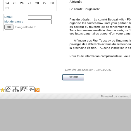
A bientôt
24
25
26
27
28
29
30
31
Le comité Bougainville
Email
Plus de détails : Le comité Bougainville - F
Mot de passe
organise les soirées how i met your partner, l
du secteur du tourisme de se rencontrer et
Changer/Oubli ?
Tous les derniers mardi de chaque mois, de 18
vos futurs partenaires autour d’un verre dans
A l’image des First Tuesday de l’Internet, le
privilégié des différents acteurs du secteu
la prochaine édition. Aucune inscription n’es
Pour toute information complémentaire, vou
Dernière modification : 19/04/2011
Retour
Powered by aiw-asso