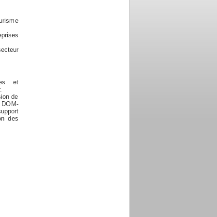
ourisme
eprises
secteur
les et
.
sion de
s, DOM-
support
on des