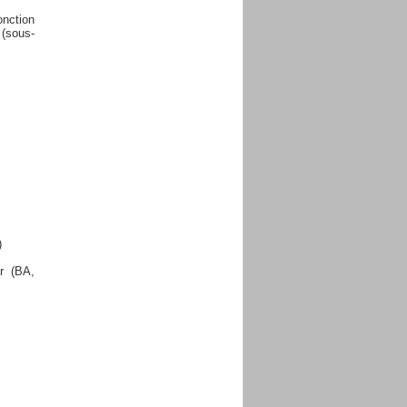
onction
(sous-
)
ur (BA,