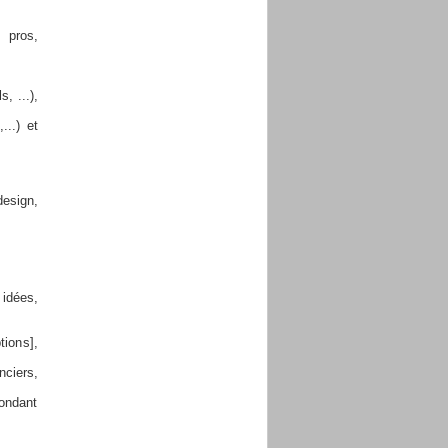
 pros,
, ...),
...) et
design,
idées,
tions],
nciers,
pondant