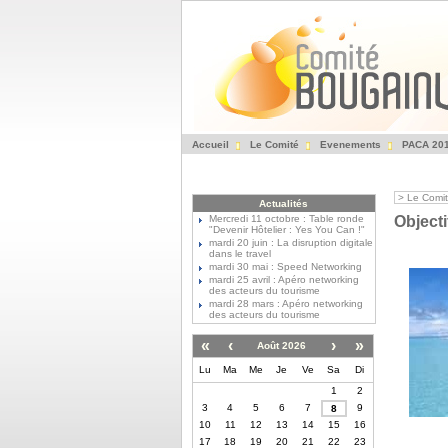
Accueil
Le Comité
Evenements
PACA 20
>
Le Comi
Actualités
Mercredi 11 octobre : Table ronde
Object
"Devenir Hôtelier : Yes You Can !"
mardi 20 juin : La disruption digitale
dans le travel
mardi 30 mai : Speed Networking
mardi 25 avril : Apéro networking
des acteurs du tourisme
mardi 28 mars : Apéro networking
des acteurs du tourisme
«
‹
›
»
Août 2026
Lu
Ma
Me
Je
Ve
Sa
Di
1
2
3
4
5
6
7
9
8
10
11
12
13
14
15
16
17
18
19
20
21
22
23