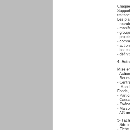
Chaque 
Support
traitan
Les plan
- recr
- manif
- groupe
- projet
- commu
- actio
- bases
- défini
4- Acti
Mise en
- Actio
- Bours
- Centr
- Manif
Fonds, .
- Parti
- Casua
- Evéne
- Mais
- AG an
5- Tach
- Site 
- Fiche