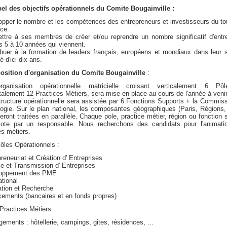
el des objectifs opérationnels du Comite Bougainville :
opper le nombre et les compétences des entrepreneurs et investisseurs du t
ce.
ttre à ses membres de créer et/ou reprendre un nombre significatif d'entr
s 5 à 10 années qui viennent.
ibuer à la formation de leaders français, européens et mondiaux dans leur 
té d'ici dix ans.
position d'organisation du Comite Bougainville
:
ganisation opérationnelle matricielle croisant verticalement 6 Pô
talement 12 Practices Métiers, sera mise en place au cours de l'année à venir
tructure opérationnelle sera assistée par 6 Fonctions Supports + la Commis
ogie. Sur le plan national, les composantes géographiques (Paris, Région
ront traitées en parallèle. Chaque pole, practice métier, région ou fonction 
ilote par un responsable. Nous recherchons des candidats pour l'animati
es métiers.
ôles Opérationnels :
preneuriat et Création d' Entreprises
se et Transmission d' Entreprises
loppement des PME
ational
ation et Recherche
cements (bancaires et en fonds propres)
Practices Métiers :
gements : hôtellerie, campings, gites, résidences, ...