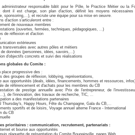
administrateur responsable bâtit pour le Pôle, le Practice Métier ou la F
 dont il est charge, son plan d'action, définit les moyens nécessaires 
ce, sponsoring,...), et recrute une équipe pour sa mise en oeuvre.
s d'action s'articuleront entre :
utement de nouveaux membres
estations (ouvertes, fermées, techniques, pédagogiques, ...)
s de réflexion et d'action
s
nication extérieures
ns transversales avec autres pôles et métiers
 de données (personnes, idées, savoirs,...)
tion d'objectifs concrets et suivi des réalisations
ons globales du Comite :
 place progressive des :
ns des groupes de réflexion, lobbying, représentations,
e aux opportunités (deals, idées, financements, hommes et ressources, infos
ale de référencement et d'achats pour les membres du CB
estation de prestige annuelle avec Prix de l'entrepreneur, de l'investisse
..), de l'innovation, des travaux de recherche, TIC, ...
cipation a des manifestations partenaires
l Thursday's, Happy Hours, Fête du Champagne, Gala du CB,...
ments sportifs et de loisirs, Voyage annuel alterne France - International
on du CB
nuelle
es prioritaires : communication, recrutement, partenariats :
internet et bourse aux opportunités
 puis plaquette de présentation du Comite Bougainville, pages Web