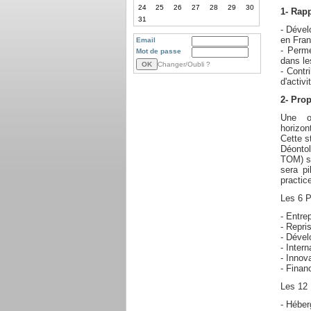
24
25
26
27
28
29
30
1- Rapp
31
- Dével
en Fran
Email
- Perme
Mot de passe
dans le
Changer/Oubli ?
- Contr
d'activi
2- Pro
Une or
horizon
Cette s
Déontol
TOM) se
sera p
practic
Les 6 P
- Entre
- Repri
- Déve
- Intern
- Innov
- Finan
Les 12 
- Héber