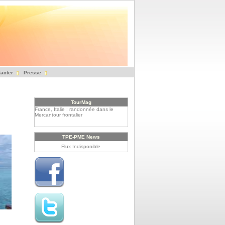
acter
Presse
TourMag
France, Italie : randonnée dans le
Mercantour frontalier
Le Rwanda, un tourisme à haute
altitude
TPE-PME News
Flux Indisponible