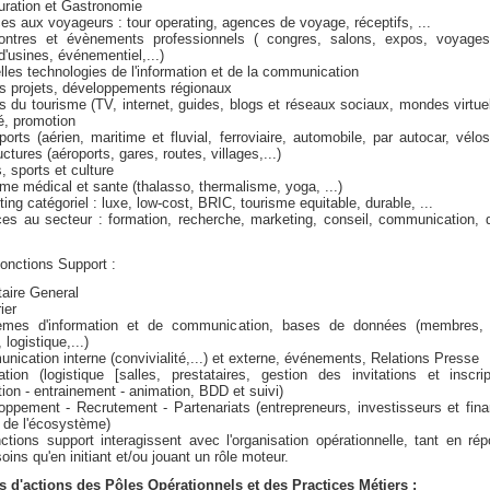
uration et Gastronomie
ces aux voyageurs : tour operating, agences de voyage, réceptifs, ...
ontres et évènements professionnels ( congres, salons, expos, voyages
d'usines, événementiel,...)
lles technologies de l'information et de la communication
s projets, développements régionaux
s du tourisme (TV, internet, guides, blogs et réseaux sociaux, mondes virtuels
té, promotion
ports (aérien, maritime et fluvial, ferroviaire, automobile, par autocar, vélos,
uctures (aéroports, gares, routes, villages,...)
s, sports et culture
sme médical et sante (thalasso, thermalisme, yoga, ...)
ting catégoriel : luxe, low-cost, BRIC, tourisme equitable, durable, ...
ces au secteur : formation, recherche, marketing, conseil, communication, 
onctions Support :
taire General
ier
èmes d'information et de communication, bases de données (membres, 
 logistique,...)
nication interne (convivialité,...) et externe, événements, Relations Presse
tion (logistique [salles, prestataires, gestion des invitations et inscrip
ion - entrainement - animation, BDD et suivi)
oppement - Recrutement - Partenariats (entrepreneurs, investisseurs et fina
 de l'écosystème)
ctions support interagissent avec l'organisation opérationnelle, tant en ré
oins qu'en initiant et/ou jouant un rôle moteur.
s d'actions des Pôles Opérationnels et des Practices Métiers :