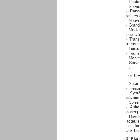
- Resta
- Servi
- Renc
visites 
- Nouve
- Grand
- Media
publici
- Trans
infrastr
- Loisir
- Touri
- Marke
- Servi
...
Les 6 F
- Secré
- Trésor
- Syst
savoirs,
- Commu
- Anima
concept
- Dével
acteurs
Les fon
aux bes
3- Plan