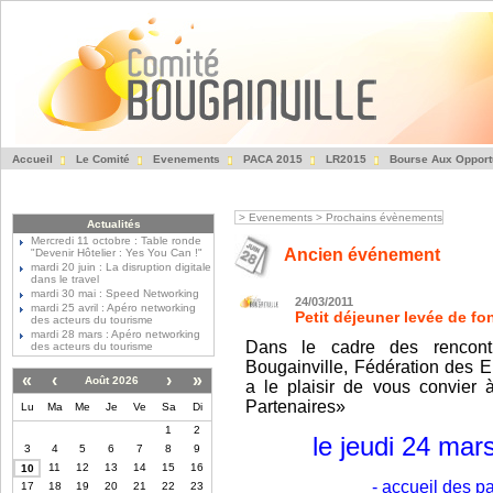
Accueil
Le Comité
Evenements
PACA 2015
LR2015
Bourse Aux Opport
Fédération des Entre
>
Evenements
>
Prochains évènements
Actualités
Mercredi 11 octobre : Table ronde
Ancien événement
"Devenir Hôtelier : Yes You Can !"
mardi 20 juin : La disruption digitale
dans le travel
mardi 30 mai : Speed Networking
24/03/2011
mardi 25 avril : Apéro networking
Petit déjeuner levée de f
des acteurs du tourisme
mardi 28 mars : Apéro networking
Dans le cadre des rencont
des acteurs du tourisme
Bougainville, Fédération des E
«
‹
›
»
Août 2026
a le plaisir de vous convier
Partenaires»
Lu
Ma
Me
Je
Ve
Sa
Di
1
2
le jeudi 24 ma
3
4
5
6
7
8
9
11
12
13
14
15
16
10
- accueil des pa
17
18
19
20
21
22
23