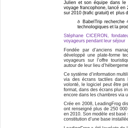
Julien et son équipe dans le 
voyage francophone, lancé en 
sur 2010 (trafic gratuit) et
plus 
ð
BabelTrip recherche 
technologiques et la pro
Stéphane CICERON, fondateu
voyageurs pendant leur séjour
Fondée par d’anciens mana
développé une plate-forme te
voyageurs sur l’offre touristi
autour de leur lieu d’hébergeme
Ce système d’information multil
via des écrans tactiles dans
volonté, le logiciel peut être 
format, dans des écrans plus i
encore dans les chambres via un
Crée en 2008, LeadingFrog dis
ont renseigné plus de 250 000 
en 2010. Son modèle est basé s
constitution d’une base installé