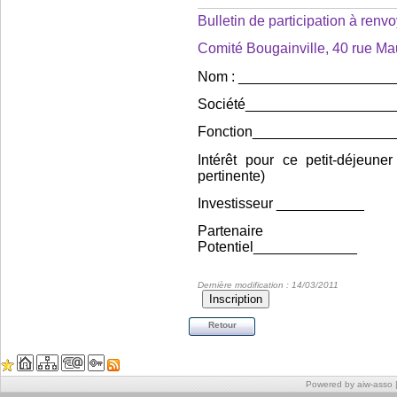
Bulletin de participation à ren
Comité Bougainville, 40 rue Ma
Nom : ___________________
Société__________________
Fonction__________________
Intérêt pour ce petit-déjeune
pertinente)
Investisseur ___________
Partenaire
Potentiel_____________
Dernière modification : 14/03/2011
Retour
Powered by aiw-asso