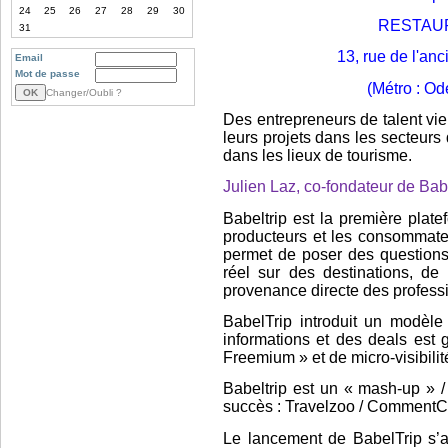
24
25
26
27
28
29
30
RESTAU
31
13, rue de l'an
Email
Mot de passe
(Métro : Od
Changer/Oubli ?
Des entrepreneurs de talent vie
leurs projets dans les secteurs 
dans les lieux de tourisme.
Julien Laz, co-fondateur de Bab
Babeltrip est la première plate
producteurs et les consommate
permet de poser des questions
réel sur des destinations, de
provenance directe des professi
BabelTrip introduit un modèle
informations et des deals est 
Freemium » et de micro-visibil
Babeltrip est un « mash-up » /
succès : Travelzoo / CommentCa
Le lancement de BabelTrip s’a