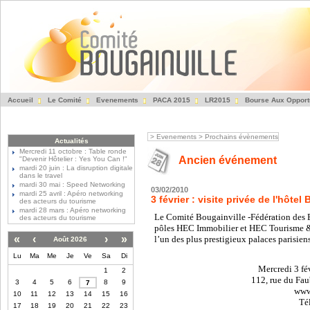
Accueil
Le Comité
Evenements
PACA 2015
LR2015
Bourse Aux Opport
Fédération des Entre
>
Evenements
>
Prochains évènements
Actualités
Mercredi 11 octobre : Table ronde
Ancien événement
"Devenir Hôtelier : Yes You Can !"
mardi 20 juin : La disruption digitale
dans le travel
mardi 30 mai : Speed Networking
03/02/2010
mardi 25 avril : Apéro networking
3 février : visite privée de l'hôtel 
des acteurs du tourisme
mardi 28 mars : Apéro networking
Le Comité Bougainville -
Fédération des 
des acteurs du tourisme
p
ôles HEC Immobilier et HEC Tourisme & Tr
«
‹
›
»
l’un des plus prestigieux palaces parisiens
Août 2026
Lu
Ma
Me
Je
Ve
Sa
Di
Mercredi 3 fév
1
2
112, rue du Fa
3
4
5
6
8
9
7
www.
10
11
12
13
14
15
16
Tél
17
18
19
20
21
22
23