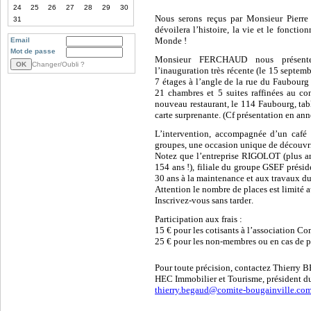
24
25
26
27
28
29
30
Nous serons reçus par Monsieur Pierr
31
dévoilera l’histoire, la vie et le fonct
Monde !
Email
Mot de passe
Monsieur FERCHAUD nous présenter
Changer/Oubli ?
l’inauguration très récente (le 15 septe
7 étages à l’angle de la rue du Faubour
21 chambres et 5 suites raffinées au co
nouveau restaurant, le 114 Faubourg, table
carte surprenante. (Cf présentation en ann
L’intervention, accompagnée d’un café d
groupes, une occasion unique de découvrir 
Notez que l’entreprise RIGOLOT (plus an
154 ans !), filiale du groupe GSEF prési
30 ans à la maintenance et aux travaux du
Attention le nombre de places est limité a
Inscri
vez-vous
sans tarder
.
Participation aux frais :
15 € pour les cotisants
à l’association
Com
25 € pour les non-membres ou en cas de p
Pour toute précision, contacte
z
Thierry B
HEC Immobilier et Tourisme, président du
thierry.begaud@comite-bougainville.co