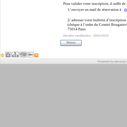
Pour valider votre inscription, il suffit de 
1/ envoyer un mail de réservation à :
t
2/ adresser votre bulletin d’inscripti
(chèque à l’ordre du Comité Bougainv
75014 Paris
Dernière modification : 18/01/2010
Retour
Powered by aiw-asso