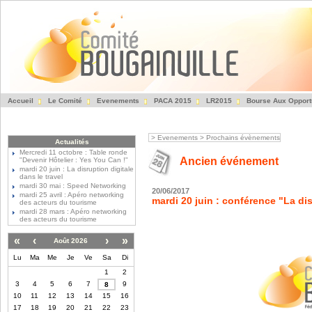
Accueil
Le Comité
Evenements
PACA 2015
LR2015
Bourse Aux Opport
Fédération des Entre
>
Evenements
>
Prochains évènements
Actualités
Mercredi 11 octobre : Table ronde
Ancien événement
"Devenir Hôtelier : Yes You Can !"
mardi 20 juin : La disruption digitale
dans le travel
mardi 30 mai : Speed Networking
20/06/2017
mardi 25 avril : Apéro networking
mardi 20 juin : conférence "La dis
des acteurs du tourisme
mardi 28 mars : Apéro networking
des acteurs du tourisme
«
‹
›
»
Août 2026
Lu
Ma
Me
Je
Ve
Sa
Di
1
2
3
4
5
6
7
9
8
10
11
12
13
14
15
16
17
18
19
20
21
22
23