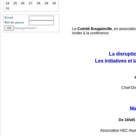
24
25
26
27
28
29
30
31
Email
Mot de passe
Changer/Oubli ?
Le
Comité Bougainville
, en associati
inviter à la conférence
La disruptio
Les initiatives et
Chief Di
Ma
De 18h45 à
Association HEC Alum