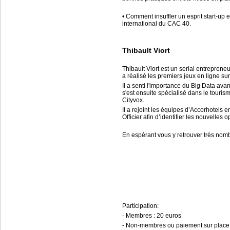
• Comment insuffler un esprit start-up
international du CAC 40.
Thibault Viort
Thibault Viort est un serial entreprene
a réalisé les premiers jeux en ligne su
Il a senti l'importance du Big Data av
s'est ensuite spécialisé dans le touris
Cityvox.
Il a rejoint les équipes d’Accorhotels 
Officier afin d’identifier les nouvelles
En espérant vous y retrouver très nomb
Participation:
- Membres : 20 euros
- Non-membres ou paiement sur place