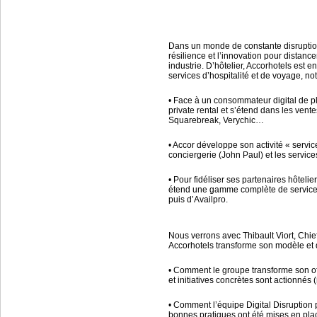
Dans un monde de constante disruption d
résilience et l’innovation pour distanc
industrie. D’hôtelier, Accorhotels est e
services d’hospitalité et de voyage, no
• Face à un consommateur digital de pl
private rental et s’étend dans les ve
Squarebreak, Verychic…
• Accor développe son activité « servi
conciergerie (John Paul) et les service
• Pour fidéliser ses partenaires hôtel
étend une gamme complète de services 
puis d’Availpro.
Nous verrons avec Thibault Viort, Chi
Accorhotels transforme son modèle et 
• Comment le groupe transforme son offr
et initiatives concrètes sont actionnés 
• Comment l’équipe Digital Disruption p
bonnes pratiques ont été mises en pla