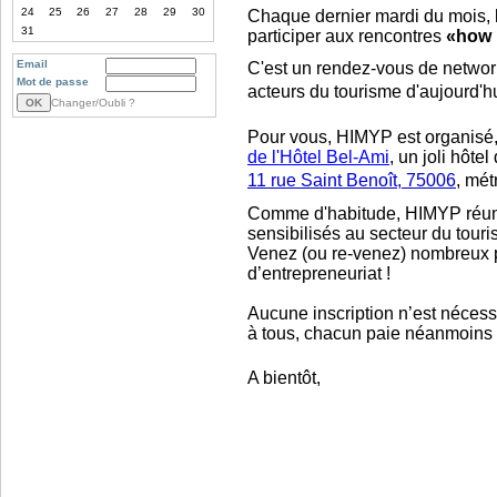
24
25
26
27
28
29
30
Chaque dernier mardi du mois, l
31
participer aux rencontres
«how 
Email
C'est un rendez-vous de networki
Mot de passe
acteurs du tourisme d'aujourd'h
Changer/Oubli ?
Pour vous, HIMYP est organisé,
de l'Hôtel Bel-Ami
, un joli hôt
11 rue Saint Benoît, 75006
, mét
Comme d'habitude, HIMYP réuni
sensibilisés au secteur du touri
Venez (ou re-venez) nombreux p
d’entrepreneuriat !
Aucune inscription n’est nécessai
à tous, chacun paie néanmoins
A bientôt,