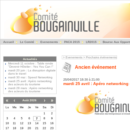
Accueil
Le Comité
Evenements
PACA 2015
LR2015
Bourse Aux Opport
Fédération des Entre
>
Evenements
>
Prochains évènements
Actualités
Mercredi 11 octobre : Table ronde
Ancien événement
"Devenir Hôtelier : Yes You Can !"
mardi 20 juin : La disruption digitale
dans le travel
mardi 30 mai : Speed Networking
25/04/2017
18:30 à 21:00
mardi 25 avril : Apéro networking
mardi 25 avril : Apéro networking
des acteurs du tourisme
mardi 28 mars : Apéro networking
des acteurs du tourisme
«
‹
›
»
Août 2026
Lu
Ma
Me
Je
Ve
Sa
Di
1
2
3
4
5
6
8
9
7
10
11
12
13
14
15
16
17
18
19
20
21
22
23