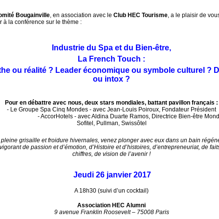
mité Bougainville
, en association avec le
Club HEC Tourisme
, a le plaisir de vou
er à la conférence sur le thème :
Industrie du Spa et du Bien-être,
La French Touch :
he ou réalité ? Leader économique ou symbole culturel ? 
ou intox ?
Pour en débattre avec nous, deux stars mondiales, battant pavillon français :
- Le Groupe Spa Cinq Mondes - avec Jean-Louis Poiroux, Fondateur Président
ccorHotels - avec Aldina Duarte Ramos, Directrice Bien-être Mond
Sofitel, Pullman, Swissôtel
pleine grisaille et froidure hivernales, venez plonger avec eux dans un bain régén
evigorant de passion et d’émotion, d’Histoire et d’histoires, d’entrepreneuriat, de fait
chiffres, de vision de l’avenir !
Jeudi 26 janvier 2017
A 18h30 (suivi d’un cocktail)
Association HEC Alumni
9 avenue Franklin Roosevelt – 75008 Paris