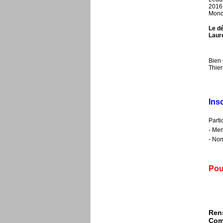
2016 
Monde
Le dé
Laure
Bien 
Thie
Insc
Parti
- Mem
- Non
Pou
Ren
Comi