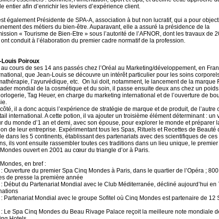
 entier afin d’enrichir les leviers d’expérience client.
est également Présidente de SPA-A, association à but non lucratif, qui a pour objecti
nement des métiers du bien-être. Auparavant, elle a assuré la présidence de la
ssion « Tourisme de Bien-Etre » sous l’autorité de l’AFNOR, dont les travaux de 2
ont conduit à l’élaboration du premier cadre normatif de la profession.
-Louis Poiroux
 au cours de ses 14 ans passés chez l’Oréal au Marketing/développement, en Fran
ernational, que Jean-Louis se découvre un intérêt particulier pour les soins corporels
mathérapie, l’ayurvédique, etc. On lui doit, notamment, le lancement de la marque F
ader mondial de la cosmétique et du soin, il passe ensuite deux ans chez un poids
horlogerie, Tag Heuer, en charge du marketing international et de l’ouverture de bo
ie.
côté, il a donc acquis l’expérience de stratégie de marque et de produit, de l’autre 
tail international. A cette potion, il va ajouter un troisième élément déterminant : un
r du monde d’1 an et demi, avec son épouse, pour explorer le monde et préparer l
ion de leur entreprise. Expérimentant tous les Spas, Rituels et Recettes de Beauté 
 dans les 5 continents, établissant des partenariats avec des scientifiques de ces
ns, ils vont ensuite rassembler toutes ces traditions dans un lieu unique, le premie
Mondes ouvert en 2001 au cœur du triangle d’or à Paris.
Mondes, en bref :
: Ouverture du premier Spa Cinq Mondes à Paris, dans le quartier de l’Opéra ; 800
les de presse la première année
: Début du Partenariat Mondial avec le Club Méditerranée, décliné aujourd’hui en 
nations
: Partenariat Mondial avec le groupe Sofitel où Cinq Mondes est partenaire de 12 
: Le Spa Cinq Mondes du Beau Rivage Palace reçoit la meilleure note mondiale d
ing Hotels