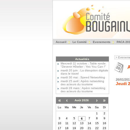
Accueil
Le Comité
Evenements
PACA 20
>
Eveneme
Actualités
Mercredi 11 octobre : Table ronde
A
"Devenir Hôtelier : Yes You Can !"
mardi 20 juin : La disruption digitale
dans le travel
mardi 30 mai : Speed Networking
26/01/201
mardi 25 avril : Apéro networking
Jeudi 2
des acteurs du tourisme
mardi 28 mars : Apéro networking
des acteurs du tourisme
«
‹
›
»
Août 2026
Lu
Ma
Me
Je
Ve
Sa
Di
1
2
3
4
5
7
8
9
6
10
11
12
13
14
15
16
17
18
19
20
21
22
23