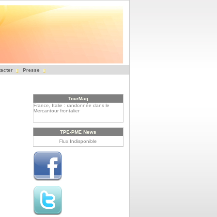
acter
Presse
TourMag
France, Italie : randonnée dans le
Mercantour frontalier
Le Rwanda, un tourisme à haute
altitude
TPE-PME News
Flux Indisponible