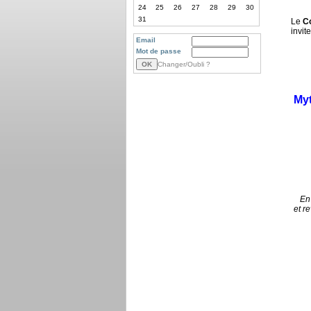
24
25
26
27
28
29
30
31
Le
Co
invit
Email
Mot de passe
Changer/Oubli ?
Myt
- A
En 
et r