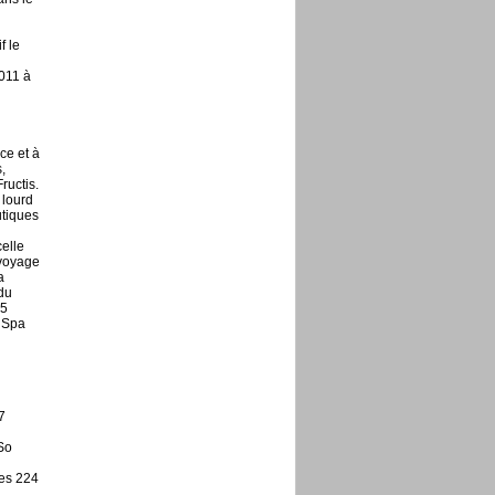
f le
011 à
ce et à
,
ructis.
 lourd
utiques
celle
 voyage
a
du
 5
r Spa
7
So
es 224