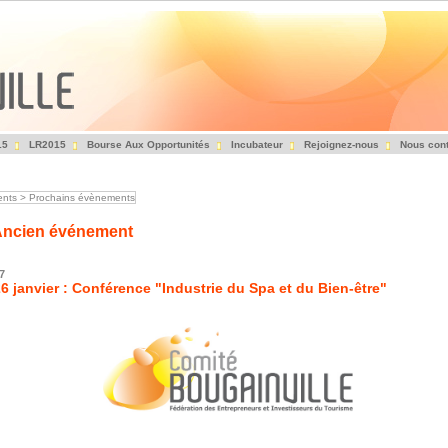
15
LR2015
Bourse Aux Opportunités
Incubateur
Rejoignez-nous
Nous cont
Fédération des Entrepreneurs et Investisseurs du Tourisme
nts
>
Prochains évènements
ncien événement
7
6 janvier : Conférence "Industrie du Spa et du Bien-être"