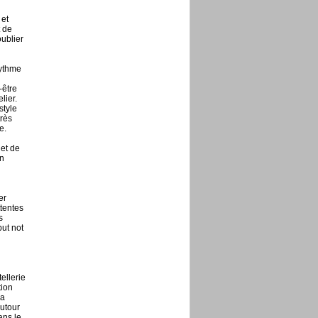
 et
t de
oublier
rythme
-être
lier.
style
rès
e.
 et de
n
er
ttentes
s
but not
ellerie
tion
la
autour
ans le