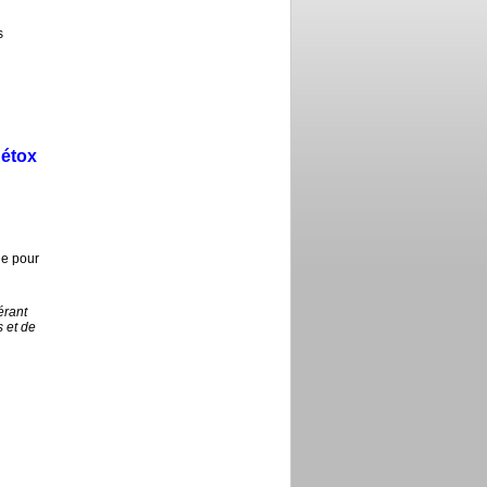
s
Détox
e pour
érant
s et de