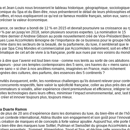
a et Jean-Louis nous brosseront le tableau historique, géographique, sociologique
mique du Spa et du Bien-être, nous présenteront le détail de leurs philosophies e
 offres, et nous expliqueront ce qu’est ce fameux modèle français, selon eux, sans 
préciser la valeur économique.
ance, ce secteur a bondi de 12 % en 2015 et devrait poursuivre sa croissance au 
 % par an jusqu’en 2018, selon plusieurs sources expertes. La nomination le 15
bre dernier d’Andrew Gibson au poste nouvellement créé de Vice-Président Bien
es Luxe AccorHotels témoigne de l’importance de ce business pour le groupe hôte
mme dans les secteurs de la beauté, de la parfumerie, du luxe, il semblerait que le 
 par Spa Cinq Mondes et commercialisé par AccorHotels notamment, soit en effet t
matique de cet art de vivre à la française, porté aux nues par nos voisins du mond
e à dire que l’avenir est tout bien rose - comme nos teints au sortir de ces ablutions
apeurs - pour ces temples contemporains des 5 sens, ces havres du « mens sana i
re sano » si cher à nos ancêtres romains, imaginées en France, mais richement
gnées des cultures, des parfums, des essences des 5 continents ?
nvités évoqueront, enfin, les nombreux challenges qu’ils doivent relever pour contr
 concurrents respectifs, faire valoir la spécificité française, coller au plus près des a
mmateurs si volatils, allier expérience client premium/luxe et efficience, intégrer le
lles technologies dans leurs offres, minimiser l’impact environnemental, and, last 
, créer et innover toujours plus, toujours mieux.
na Duarte Ramos
 de plus de 20 ans d’expérience dans les domaines du luxe, du bien-être et de l’hôt
un contexte international, Aldina illustre son engagement et son goût pour l’innova
a création de marques et de concepts à forte valeur ajoutée. Aujourd’hui, elle porte 
n bien-être des marques luxe Sofitel, Pullman et Swissôtel du groupe AccorHotels 
piliers essentiels : Sommeil, Alimentation, Sport et Spa, et décline cette approche d