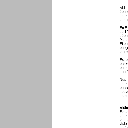
Aldin
écono
leurs
d’en 
En Fr
de 10
décem
Marqu
Et co
conçu
emblé
Est-c
ces v
corpo
impré
Nos i
leurs
conso
nouve
least
Aldi
Forte
dans 
par l
visio
de 4 