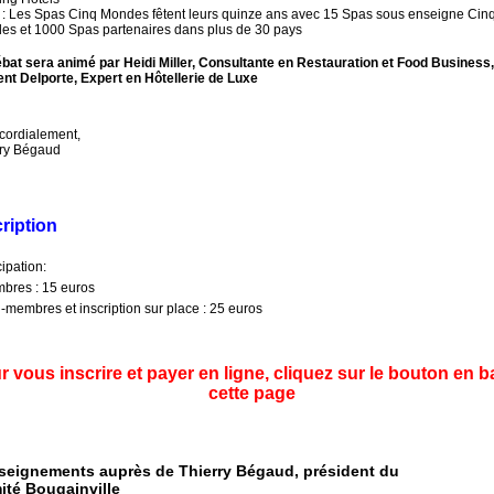
: Les Spas Cinq Mondes fêtent leurs quinze ans avec 15 Spas sous enseigne Cin
s et 1000 Spas partenaires dans plus de 30 pays
bat sera animé par Heidi Miller, Consultante en Restauration et Food Business,
nt Delporte, Expert en Hôtellerie de Luxe
cordialement,
rry Bégaud
ription
cipation:
bres : 15 euros
-membres et inscription sur place : 25 euros
r vous inscrire et payer en ligne, cliquez sur le bouton en b
cette page
seignements auprès de Thierry Bégaud, président du
té Bougainville