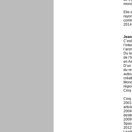
monde
Elle 
rayon
commi
2014 
Jean
C’est
l’int
l’aro
Du le
de l’
en As
D’un 
du re
autou
créat
Monde
régio
Cinq 
Cinq 
2001 
artic
2004 
desti
2009 
Spas
2012 
Lead