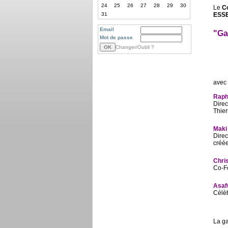
24
25
26
27
28
29
30
Le
Co
31
ESSE
Email
"Ga
Mot de passe
Changer/Oubli ?
avec 
Raph
Direc
Thier
Maki
Direc
créée
Chri
Co-Fo
Asaf
Célèb
La ga