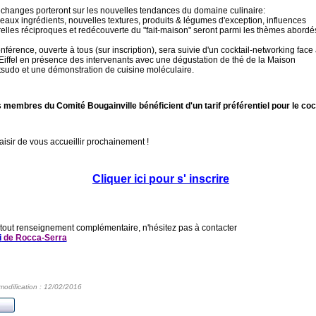
changes porteront sur les nouvelles tendances du domaine culinaire:
aux ingrédients, nouvelles textures, produits & légumes d'exception, influences
relles réciproques et redécouverte du "fait-maison" seront parmi les thèmes abord
nférence, ouverte à tous (sur inscription), sera suivie d'un cocktail-networking face 
Eiffel en présence des intervenants avec une dégustation de thé de la Maison
sudo et une démonstration de cuisine moléculaire.
 membres du Comité Bougainville bénéficient d'un tarif préférentiel pour le cock
aisir de vous accueillir prochainement !
Cliquer ici pour s' inscrire
tout renseignement complémentaire, n'hésitez pas à contacter
i
de Rocca-Serra
modification : 12/02/2016