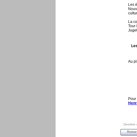
Les é
Nouve
cultu
La co
Tour 
Juget
Les
Au pl
Pour 
Henr
Dernière 
Retour