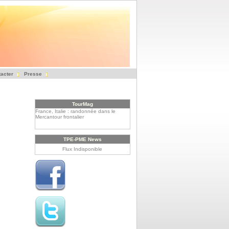
acter
Presse
TourMag
France, Italie : randonnée dans le
Mercantour frontalier
Le Rwanda, un tourisme à haute
altitude
TPE-PME News
Flux Indisponible