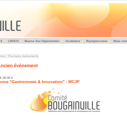
15
LR2015
Bourse Aux Opportunités
Incubateur
Rejoignez-nous
Nous cont
Fédération des Entrepreneurs et Investisseurs du Tourisme
nts
>
Prochains évènements
ncien événement
16
18:30 à
ence "Gastronomie & Innovation" - MCJP