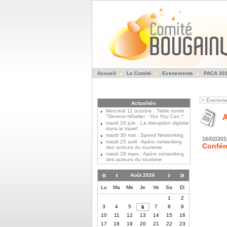
Accueil
Le Comité
Evenements
PACA 20
>
Eveneme
Actualités
Mercredi 11 octobre : Table ronde
A
"Devenir Hôtelier : Yes You Can !"
mardi 20 juin : La disruption digitale
dans le travel
mardi 30 mai : Speed Networking
16/02/20
mardi 25 avril : Apéro networking
Confér
des acteurs du tourisme
mardi 28 mars : Apéro networking
des acteurs du tourisme
«
‹
›
»
Août 2026
Lu
Ma
Me
Je
Ve
Sa
Di
1
2
3
4
5
7
8
9
6
10
11
12
13
14
15
16
17
18
19
20
21
22
23