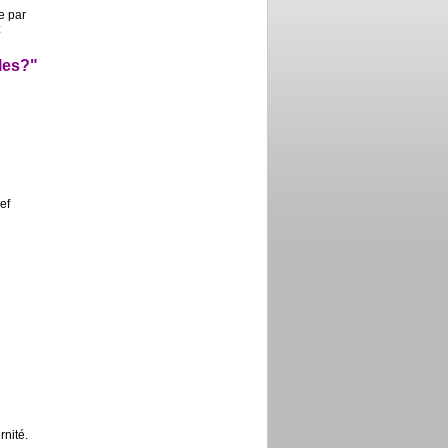
e par
:
les?"
ef
ernité.