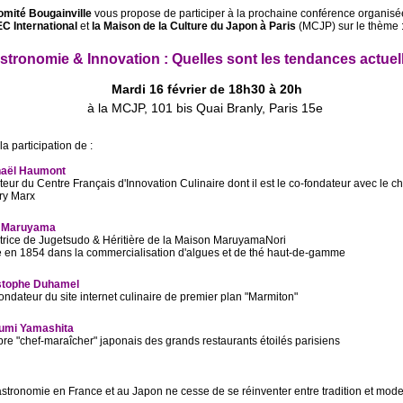
mité Bougainville
vous propose de participer à la prochaine conférence organisé
C International
et
la Maison de la Culture du Japon à Paris
(MCJP) sur le thème 
stronomie & Innovation : Quelles sont les tendances actuel
Mardi 16 février de 18h30 à 20h
à la MCJP, 101 bis Quai Branly, Paris 15e
la participation de :
aël Haumont
teur du Centre Français d'Innovation Culinaire dont il est le co-fondateur avec le ch
ry Marx
 Maruyama
trice de Jugetsudo & Héritière de la Maison MaruyamaNori
 en 1854 dans la commercialisation d'algues et de thé haut-de-gamme
stophe Duhamel
ndateur du site internet culinaire de premier plan "Marmiton"
umi Yamashita
re "chef-maraîcher" japonais des grands restaurants étoilés parisiens
stronomie en France et au Japon ne cesse de se réinventer entre tradition et mod