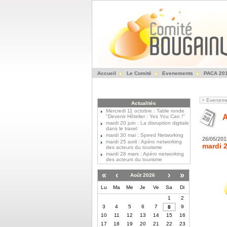
Accueil
Le Comité
Evenements
PACA 20
>
Eveneme
Actualités
Mercredi 11 octobre : Table ronde
A
"Devenir Hôtelier : Yes You Can !"
mardi 20 juin : La disruption digitale
dans le travel
mardi 30 mai : Speed Networking
26/05/20
mardi 25 avril : Apéro networking
mardi 
des acteurs du tourisme
mardi 28 mars : Apéro networking
des acteurs du tourisme
«
‹
›
»
Août 2026
Lu
Ma
Me
Je
Ve
Sa
Di
1
2
3
4
5
6
7
9
8
10
11
12
13
14
15
16
17
18
19
20
21
22
23