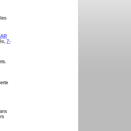
 les
BAR
rés,
7-
ts.
verte
sans
rs
.