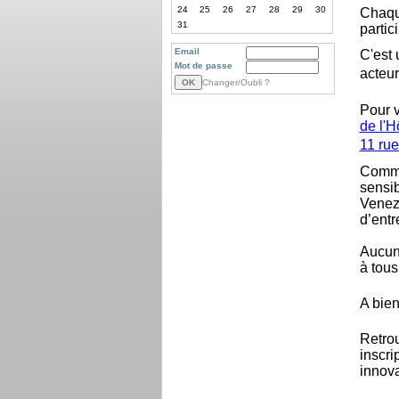
24
25
26
27
28
29
30
Chaque
31
partic
Email
C'est 
Mot de passe
acteur
Changer/Oubli ?
Pour 
de l'H
11 rue
Comme
sensib
Venez 
d’entr
Aucune
à tou
A bien
Retro
inscri
innova