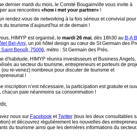
 dernier mardi du mois, le Comité Bougainville vous invite à
iper aux rencontres
«how i met your partner»
!
un rendez-vous de networking à la fois sérieux et convivial pour
s du tourisme d'aujourd'hui et de demain !
vous, HIMYP est organisé, le
mardi 26 mai
, dès 18h30 au
B-A 
ôtel Bel-Ami
, un joli hôtel design au cœur de St Germain des P
 Saint Benoît, 75006
, métro : St Germain des Prés.
 d'habitude, HIMYP réunira investisseurs et Business Angels,
ilisés au secteur du tourisme, entrepreneurs et porteurs de proje
(ou re-venez) nombreux pour discuter de tourisme et
epreneuriat !
 inscription n’est nécessaire, la participation est gratuite et ou
s, chacun paie néanmoins sa consommation !
tôt,
uvez nous sur
Facebook
et
Twitter
(tous les deux consultables 
ption) et découvrez régulièrement les nouvelles des entrepreneu
nts du tourisme ainsi que les dernières informations du secteur