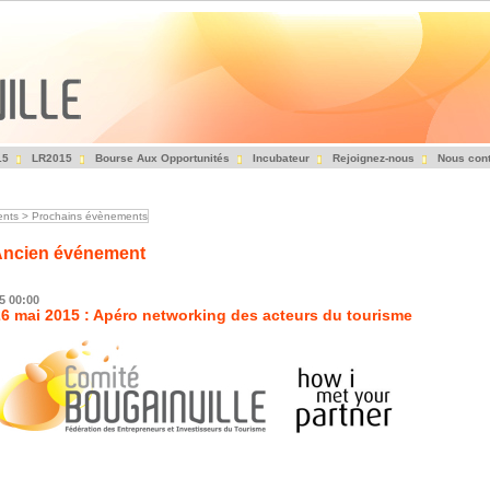
15
LR2015
Bourse Aux Opportunités
Incubateur
Rejoignez-nous
Nous cont
Fédération des Entrepreneurs et Investisseurs du Tourisme
nts
>
Prochains évènements
ncien événement
15
00:00
26 mai 2015 : Apéro networking des acteurs du tourisme