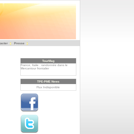
acter
Presse
TourMag
France, Italie : randonnée dans le
Mercantour frontalier
Le Rwanda, un tourisme à haute
altitude
TPE-PME News
Flux Indisponible