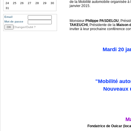
de la Mobilité automobile organisée à 
24
25
26
27
28
29
30
janvier 2015.
31
Email
Monsieur
Philippe PASDELOU
, Prési
Mot de passe
TAKEUCHI
, Présidente de la
Maison d
Changer/Oubli ?
inviter à leur prochaine conférence con
Mardi 20 ja
"Mobilité auto
Nouveaux u
Ma
Fondatrice de Ouicar (loca