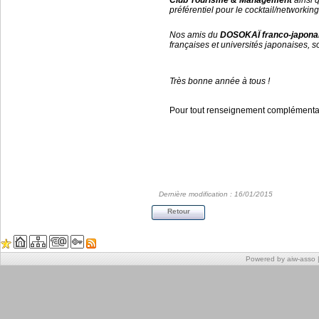
Club Tourisme & Management
ainsi 
préférentiel pour le cocktail/networking
Nos amis du
DOSOKAÏ franco-japona
françaises et universités japonaises, s
Très bonne année à tous !
Pour tout renseignement complémentair
Dernière modification : 16/01/2015
Retour
Powered by aiw-asso