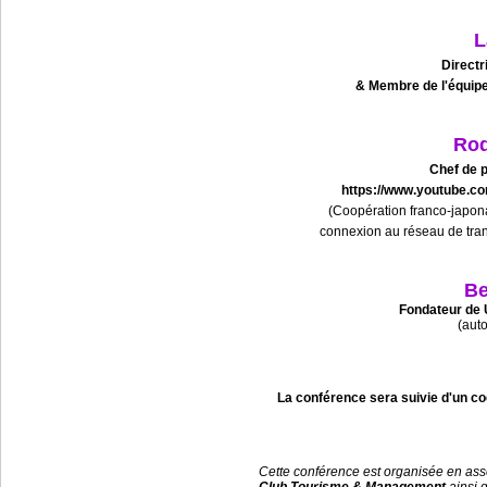
L
Directr
& Membre de l'équipe
Ro
Chef de p
https://www.youtube.c
(Coopération franco-japona
connexion au réseau de tra
Be
Fondateur de
(aut
La conférence sera suivie d'un co
Cette conférence est organisée en ass