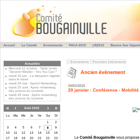
Accueil
Le Comité
Evenements
PACA 2015
LR2015
Bourse Aux Opport
Fédération des Entre
>
Evenements
>
Prochains évènements
Actualités
Mercredi 11 octobre : Table ronde
Ancien événement
"Devenir Hôtelier : Yes You Can !"
mardi 20 juin : La disruption digitale
dans le travel
mardi 30 mai : Speed Networking
20/01/2015
mardi 25 avril : Apéro networking
20 janvier : Conférence - Mobilit
des acteurs du tourisme
mardi 28 mars : Apéro networking
des acteurs du tourisme
«
‹
›
»
Août 2026
Lu
Ma
Me
Je
Ve
Sa
Di
1
2
3
4
5
6
7
9
8
10
11
12
13
14
15
16
Le
Comité Bougainville
vous propose d
17
18
19
20
21
22
23