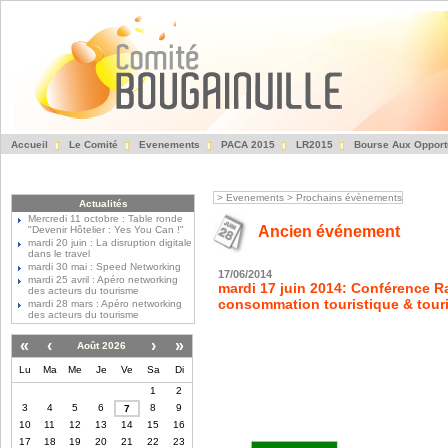
Accueil
Le Comité
Evenements
PACA 2015
LR2015
Bourse Aux Opport
Fédération des Entre
>
Evenements
>
Prochains évènements
Actualités
Mercredi 11 octobre : Table ronde
Ancien événement
"Devenir Hôtelier : Yes You Can !"
mardi 20 juin : La disruption digitale
dans le travel
mardi 30 mai : Speed Networking
17/06/2014
mardi 25 avril : Apéro networking
mardi 17 juin 2014: Conférence Ra
des acteurs du tourisme
consommation touristique & tour
mardi 28 mars : Apéro networking
des acteurs du tourisme
«
‹
›
»
Août 2026
Lu
Ma
Me
Je
Ve
Sa
Di
1
2
3
4
5
6
8
9
7
10
11
12
13
14
15
16
17
18
19
20
21
22
23