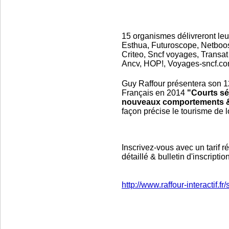
15 organismes délivreront leu
Esthua, Futuroscope, Netboost
Criteo, Sncf voyages, Transat
Ancv, HOP!, Voyages-sncf.com
Guy Raffour présentera son
Français en 2014
"Courts sé
nouveaux comportements & 
façon précise le tourisme de l
Inscrivez-vous avec un tarif
détaillé & bulletin d'inscriptio
http://www.raffour-interactif.