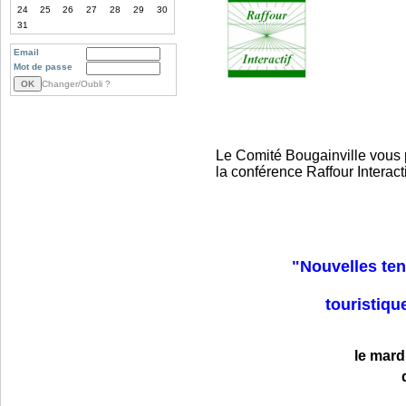
24
25
26
27
28
29
30
31
Email
Mot de passe
Changer/Oubli ?
Le Comité Bougainville vous p
la conférence Raffour Interacti
"Nouvelles te
touristiqu
le mard