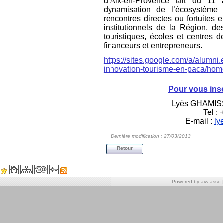
d’Aix-en-Provence fait du 11 
dynamisation de l’écosystème e
rencontres directes ou fortuites e
institutionnels de la Région, 
touristiques, écoles et centres d
financeurs et entrepreneurs.
https://sites.google.com/a/alumni.
innovation-tourisme-en-paca/hom
Pour vous insc
Lyès GHAMISS
Tel :
E-mail :
ly
Dernière modification : 27/03/2013
Retour
Powered by aiw-asso