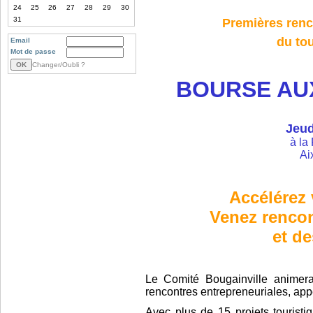
24
25
26
27
28
29
30
31
Premières renc
du to
Email
Mot de passe
Changer/Oubli ?
BOURSE AU
Jeud
à la 
Ai
Accélérez 
Venez rencon
et de
Le Comité Bougainville animera
rencontres entrepreneuriales, ap
Avec plus de 15 projets touristiq