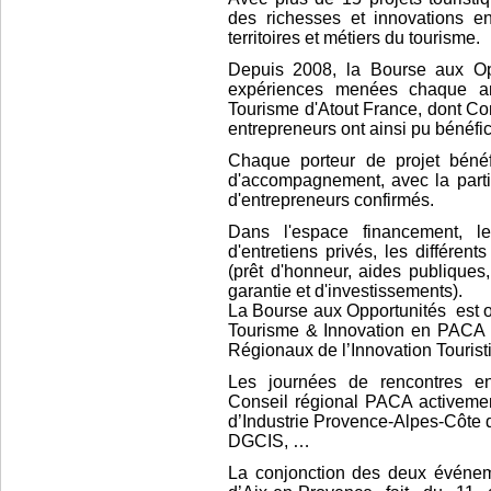
des richesses et innovations en
territoires et métiers du tourisme.
Depuis 2008, la Bourse aux Opp
expériences menées chaque an
Tourisme d'Atout France, dont Com
entrepreneurs ont ainsi pu bénéfi
Chaque porteur de projet bénéf
d'accompagnement, avec la partic
d'entrepreneurs confirmés.
Dans l'espace financement, les
d'entretiens privés, les différen
(prêt d'honneur, aides publique
garantie et d'investissements).
La Bourse aux Opportunités
est 
Tourisme & Innovation en PACA »
Régionaux de l’Innovation Tourist
Les journées de rencontres ent
Conseil régional PACA activeme
d’Industrie Provence-Alpes-Côte d
DGCIS, …
La conjonction des deux événeme