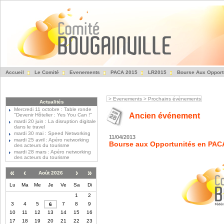
Accueil
Le Comité
Evenements
PACA 2015
LR2015
Bourse Aux Opport
Fédération des Entre
>
Evenements
>
Prochains évènements
Actualités
Mercredi 11 octobre : Table ronde
Ancien événement
"Devenir Hôtelier : Yes You Can !"
mardi 20 juin : La disruption digitale
dans le travel
mardi 30 mai : Speed Networking
11/04/2013
mardi 25 avril : Apéro networking
Bourse aux Opportunités en PAC
des acteurs du tourisme
mardi 28 mars : Apéro networking
des acteurs du tourisme
«
‹
›
»
Août 2026
Lu
Ma
Me
Je
Ve
Sa
Di
1
2
3
4
5
7
8
9
6
10
11
12
13
14
15
16
17
18
19
20
21
22
23