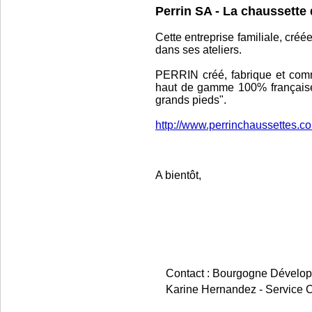
Perrin SA - La chaussette 
Cette entreprise familiale, cré
dans ses ateliers.
PERRIN créé, fabrique et comm
haut de gamme 100% française
grands pieds".
http://www.perrinchaussettes.c
A bientôt,
Le C
Contact : Bourgogne Dévelo
Karine Hernandez - Service