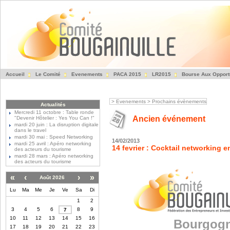
Accueil
Le Comité
Evenements
PACA 2015
LR2015
Bourse Aux Opport
Fédération des Entre
>
Evenements
>
Prochains évènements
Actualités
Mercredi 11 octobre : Table ronde
Ancien événement
"Devenir Hôtelier : Yes You Can !"
mardi 20 juin : La disruption digitale
dans le travel
mardi 30 mai : Speed Networking
14/02/2013
mardi 25 avril : Apéro networking
14 fevrier : Cocktail networking
des acteurs du tourisme
mardi 28 mars : Apéro networking
des acteurs du tourisme
«
‹
›
»
Août 2026
Lu
Ma
Me
Je
Ve
Sa
Di
1
2
3
4
5
6
8
9
7
10
11
12
13
14
15
16
Bourgog
17
18
19
20
21
22
23