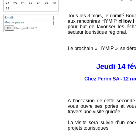
24
25
26
27
28
29
30
31
Tous les 3 mois, le comité Boug
Email
aux rencontres HYMIP
«How I 
Mot de passe
pour but de favoriser les éc
Changer/Oubli ?
secteur touristique régional.
Le prochain « HYMIP » se dérou
Jeudi 14 fé
Chez Perrin SA - 12 r
A l’occasion de cette seconde
vous ouvre ses portes et vous
travers une visite guidée.
La visite sera suivie d’un coc
projets touristiques.