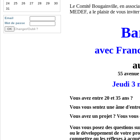
24
25
26
27
28
29
30
Le Comité Bougainville, en associat
31
MEDEF
,
a le plaisir de vous inviter
Email
Mot de passe
Ba
Changer/Oubli ?
avec Fran
a
55 avenue
Jeudi 3 
Vous avez entre 20 et 35 ans ?
Vous vous sentez une âme d'entr
Vous avez un projet ? Vous vous 
Vous vous posez des questions su
ou le développement de votre proj
commettre ou les réflexes à acqué