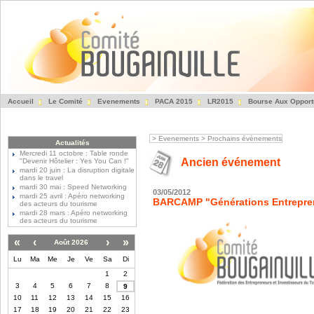
Accueil
Le Comité
Evenements
PACA 2015
LR2015
Bourse Aux Opport
Fédération des Entre
>
Evenements
>
Prochains évènements
Actualités
Mercredi 11 octobre : Table ronde
Ancien événement
"Devenir Hôtelier : Yes You Can !"
mardi 20 juin : La disruption digitale
dans le travel
mardi 30 mai : Speed Networking
03/05/2012
mardi 25 avril : Apéro networking
BARCAMP "Générations Entrepre
des acteurs du tourisme
mardi 28 mars : Apéro networking
des acteurs du tourisme
«
‹
›
»
Août 2026
Lu
Ma
Me
Je
Ve
Sa
Di
1
2
3
4
5
6
7
8
9
10
11
12
13
14
15
16
17
18
19
20
21
22
23