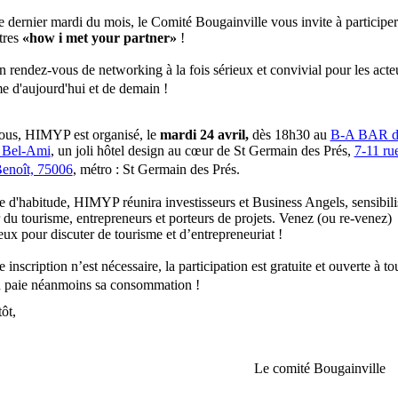
 dernier mardi du mois, le Comité Bougainville vous invite à participe
tres
«how i met your partner»
!
n rendez-vous de networking à la fois sérieux et convivial pour les acte
me d'aujourd'hui et de demain !
ous, HIMYP est organisé, le
mardi 24 avril,
dès 18h30 au
B-A BAR d
l Bel-Ami
, un joli hôtel design au cœur de St Germain des Prés,
7-11 ru
Benoît, 75006
, métro : St Germain des Prés.
d'habitude, HIMYP réunira investisseurs et Business Angels, sensibili
 du tourisme, entrepreneurs et porteurs de projets. Venez (ou re-venez)
x pour discuter de tourisme et d’entrepreneuriat !
inscription n’est nécessaire, la participation est gratuite et ouverte à to
 paie néanmoins sa consommation !
ôt,
Le comité Bougainville