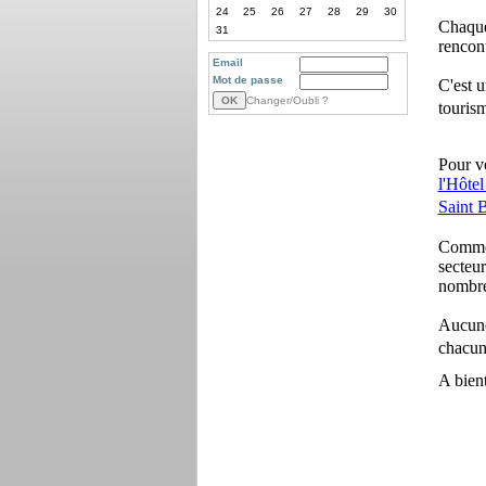
24
25
26
27
28
29
30
Chaque
31
rencon
Email
Mot de passe
C'est u
Changer/Oubli ?
touris
Pour v
l'Hôte
Saint 
Comme 
secteur
nombreu
Aucune 
chacun
A bient