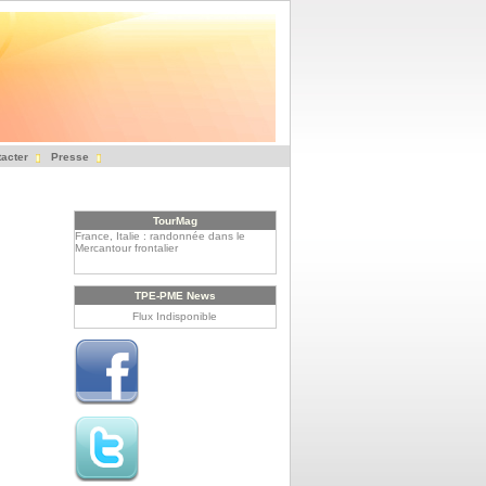
acter
Presse
TourMag
France, Italie : randonnée dans le
Mercantour frontalier
Le Rwanda, un tourisme à haute
altitude
TPE-PME News
Flux Indisponible