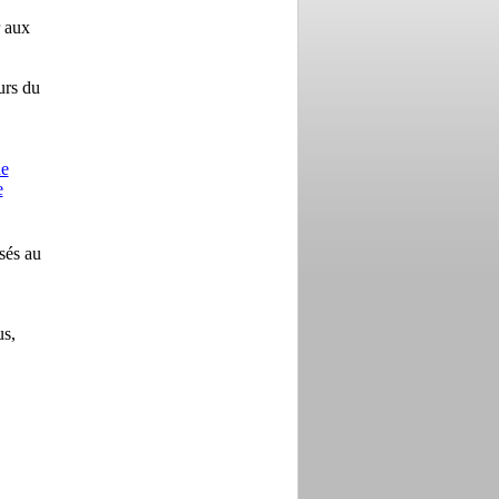
r aux
urs du
e
e
sés au
us,