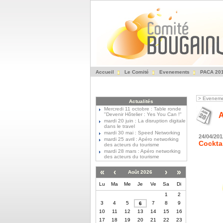
Accueil
Le Comité
Evenements
PACA 20
>
Eveneme
Actualités
Mercredi 11 octobre : Table ronde
A
"Devenir Hôtelier : Yes You Can !"
mardi 20 juin : La disruption digitale
dans le travel
mardi 30 mai : Speed Networking
24/04/201
mardi 25 avril : Apéro networking
Cocktai
des acteurs du tourisme
mardi 28 mars : Apéro networking
des acteurs du tourisme
«
‹
›
»
Août 2026
Lu
Ma
Me
Je
Ve
Sa
Di
1
2
3
4
5
7
8
9
6
10
11
12
13
14
15
16
17
18
19
20
21
22
23