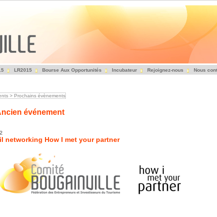
15
LR2015
Bourse Aux Opportunités
Incubateur
Rejoignez-nous
Nous cont
Fédération des Entrepreneurs et Investisseurs du Tourisme
nts
>
Prochains évènements
ncien événement
2
l networking How I met your partner